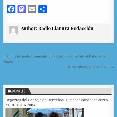
F
M
E
C
a
as
m
o
c
to
ai
m
Author:
Radio Llanura Redacción
e
d
l
p
b
o
ar
o
n
ti
Navegación de entradas
o
r
← Inicia jornada homenaje a los historiadores en el Palacio de
Junco
k
Hasta siempre Cordero… →
NACIONALES
Expertos del Consejo de Derechos Humanos condenan cerco
de EE. UU. a Cuba