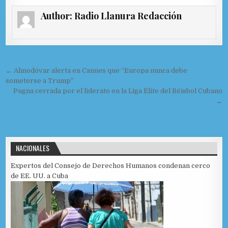
c
to
ai
m
Author:
Radio Llanura Redacción
e
d
l
p
b
o
ar
o
n
ti
Navegación de entradas
o
r
← Almodóvar alerta en Cannes que “Europa nunca debe
someterse a Trump”
k
Pugna cerrada por el liderato en la Liga Élite del Béisbol Cubano
→
NACIONALES
Expertos del Consejo de Derechos Humanos condenan cerco
de EE. UU. a Cuba