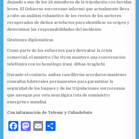
dejando a uno de los 24 miembros de la tripulación con heridas
leves. El Gobierno surcoreano informó que actualmente lleva
a cabo un análisis exhaustivo de los restos de los motores
recuperados de dichos artefactos para identificar su origen y
determinar las responsabilidades del incidente.
Gestiones diplomáticas
Como parte de los esfuerzos para destrabar la crisis
comercial, el ministro Cho Hyun mantuvo una conversación
telefónica con su homólogo iraní, Abbas Araghchi.
Durante el contacto, ambas cancillerías acordaron mantener
consultas bilaterales permanentes para garantizar la
seguridad de los buques y de las tripulaciones surcoreanas
que navegan por esta neurálgica ruta de suministro
energético mundial.
Con información de Telesur y Cubadebate
F
M
E
C
a
as
m
o