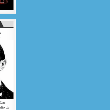
s
)
 Las
ulio de