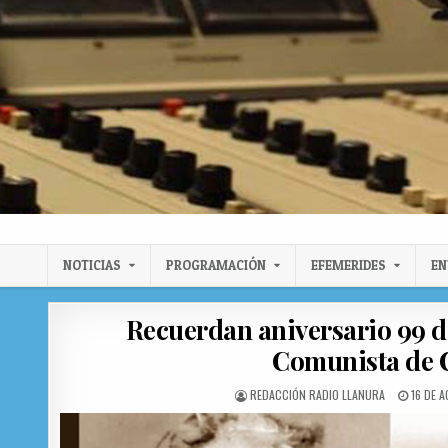
Radio Llanura de Colón
Sitio web de Noticias
NOTICIAS
PROGRAMACIÓN
EFEMERIDES
EN
Recuerdan aniversario 99 d
Comunista de 
AUTHOR:
PUBLIS
REDACCIÓN RADIO LLANURA
16 DE 