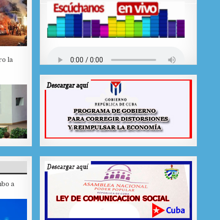
ro la
mbo a