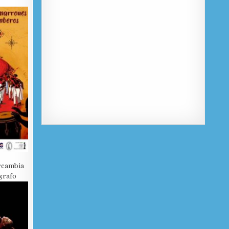
rcambia
grafo