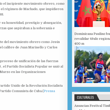
ido el incipiente movimiento obrero, como
or el régimen de Machado, que impidieron
38.
r su honestidad, prestigio y abnegación,
rzas que aspiraban a la soberanía e
Dominicana Paulino bu
revalidar título region
rente del movimiento obrero como Jesús
400 m
el calibre de Juan Marinello y Carlos
 proceso de unificación de las fuerzas
 el Partido Socialista Popular se unió al
e Marzo en las Organizaciones
Partido Unido de la Revolución Socialista
Partido Comunista de Cuba.(
Prensa
CULTURALES
Anuncian Festival Tim