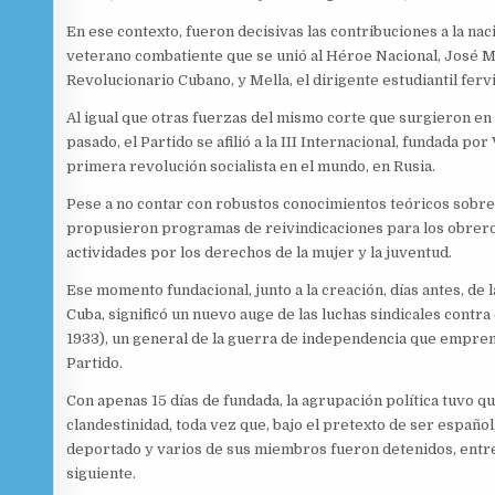
En ese contexto, fueron decisivas las contribuciones a la naci
veterano combatiente que se unió al Héroe Nacional, José Mar
Revolucionario Cubano, y Mella, el dirigente estudiantil ferv
Al igual que otras fuerzas del mismo corte que surgieron en 
pasado, el Partido se afilió a la III Internacional, fundada por 
primera revolución socialista en el mundo, en Rusia.
Pese a no contar con robustos conocimientos teóricos sobre
propusieron programas de reivindicaciones para los obrer
actividades por los derechos de la mujer y la juventud.
Ese momento fundacional, junto a la creación, días antes, de
Cuba, significó un nuevo auge de las luchas sindicales cont
1933), un general de la guerra de independencia que empren
Partido.
Con apenas 15 días de fundada, la agrupación política tuvo q
clandestinidad, toda vez que, bajo el pretexto de ser español
deportado y varios de sus miembros fueron detenidos, entre e
siguiente.