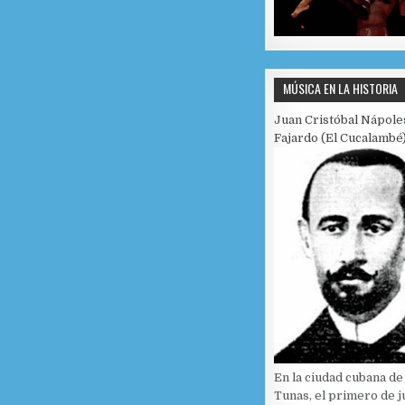
MÚSICA EN LA HISTORIA
Juan Cristóbal Nápole
Fajardo (El Cucalambé
En la ciudad cubana de
Tunas, el primero de j