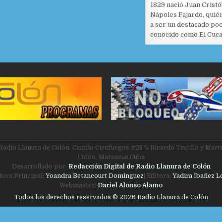
1829 nació Juan Cristó
Nápoles Fajardo, quién
a ser un destacado po
conocido como El Cuc
Radio Llanura de Colón. Camilo Cienfuegos #28 % Ricardo Trujillo y Martí
Colón, Matanzas,Cuba
Desarrollado por:
Redacción Digital de Radio Llanura de Colón
itora Principal:
Yoandra Betancourt Dominguez
| Editora:
Yadira Ibañez 
Webmaster:
Dariel Alonso Alamo
Todos los derechos reservados © 2026 Radio Llanura de Colón