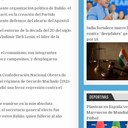
ente organización política de Baliño, el
tí, en la creación del Partido
iente defensor del ideario del Apóstol.
India fortalece marco 
el entorno de la década del 20 del siglo
contra “deepfakes” g
Vladimir Ilich Lenin, el líder de la
por IA
 el comunismo, sus integrantes
os y campesinos, y desplegaron
 la Confederación Nacional Obrera de
ra el régimen de Gerardo Machado (1925-
dió una feroz represión contra el
DEPORTIVAS
ue sumirse en la más absoluta
Plantean en España ve
, el secretario general electo fue
Marruecos de Mundial
stos Baliño, quien falleció al año
Fútbol