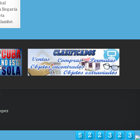
bal
 llegaría
eta
alambé.
,
Lopez