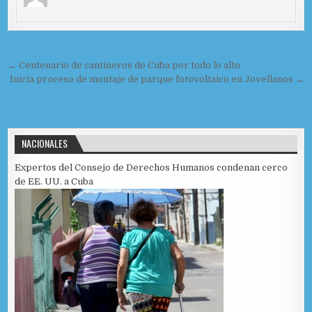
b
o
ar
o
n
ti
o
r
Navegación de entradas
← Centenario de cantineros de Cuba por todo lo alto
k
Inicia proceso de montaje de parque fotovoltaico en Jovellanos →
NACIONALES
Expertos del Consejo de Derechos Humanos condenan cerco
de EE. UU. a Cuba