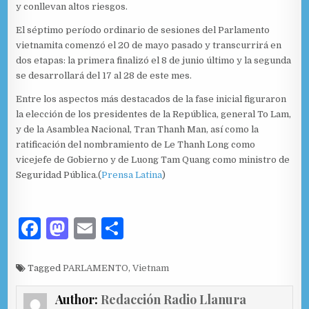
y conllevan altos riesgos.
El séptimo período ordinario de sesiones del Parlamento
vietnamita comenzó el 20 de mayo pasado y transcurrirá en
dos etapas: la primera finalizó el 8 de junio último y la segunda
se desarrollará del 17 al 28 de este mes.
Entre los aspectos más destacados de la fase inicial figuraron
la elección de los presidentes de la República, general To Lam,
y de la Asamblea Nacional, Tran Thanh Man, así como la
ratificación del nombramiento de Le Thanh Long como
vicejefe de Gobierno y de Luong Tam Quang como ministro de
Seguridad Pública.(
Prensa Latina
)
F
M
E
C
a
as
m
o
c
to
ai
m
Tagged
PARLAMENTO
,
Vietnam
e
d
l
p
Author:
Redacción Radio Llanura