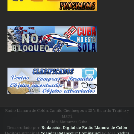
Radio Llanura de Colón. Camilo Cienfuegos #28 % Ricardo Trujillo y
Martí,
Colón, Matanzas,Cuba
Desarrollado por:
Redacción Digital de Radio Llanura de Colón
| Editora Principal:
Yoandra Betancourt Dominguez
| Editora:
Yadira