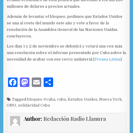
millones de dólares a precios actuales.
Además de levantar el bloqueo, pedimos que Estados Unidos
se una al resto del mundo este año y vote a favor de la
resolución de la Asamblea General de las Naciones Unidas,
concluyeron.
Los días 1 y 2 de noviembre se debatirá y votará una vez más
una resolución sobre el informe presentado por Cuba sobre la
necesidad de acabar con ese cerco unilateral.(
Prensa Latina
)
F
M
E
C
a
as
m
o
c
to
ai
m
Tagged
bloqueo #cuba
,
cuba
,
Estados Unidos
,
Nueva York
,
ONU
,
solidaridad Cuba
e
d
l
p
b
o
ar
Author:
Redacción Radio Llanura
o
n
ti