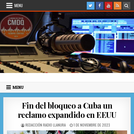
Skip to content
MENU
Radio Llanura de Colón
Sitio web de Noticias
MENU
Fin del bloqueo a Cuba un
reclamo expandido en EEUU
AUTHOR:
PUBLISHED DATE:
REDACCIÓN RADIO LLANURA
1 DE NOVIEMBRE DE 2023