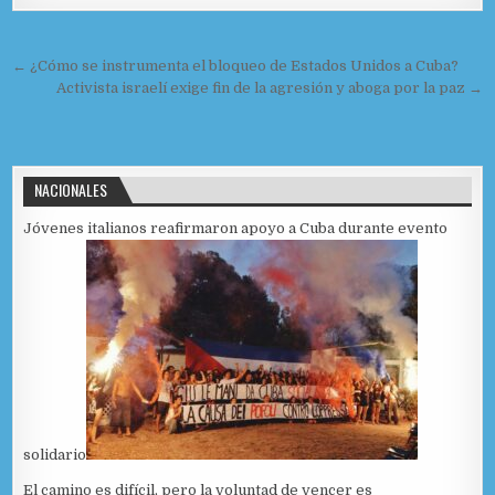
o
r
k
Navegación de entradas
← ¿Cómo se instrumenta el bloqueo de Estados Unidos a Cuba?
Activista israelí exige fin de la agresión y aboga por la paz →
NACIONALES
Jóvenes italianos reafirmaron apoyo a Cuba durante evento
solidario
El camino es difícil, pero la voluntad de vencer es