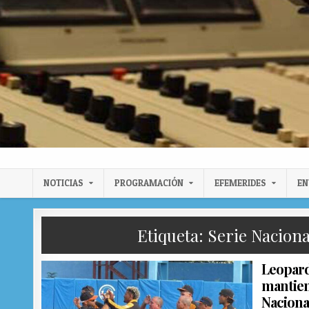
Radio Llanura de Colón
Sitio web de Noticias
NOTICIAS
PROGRAMACIÓN
EFEMERIDES
EN
Etiqueta:
Serie Naciona
Leopard
mantien
Naciona