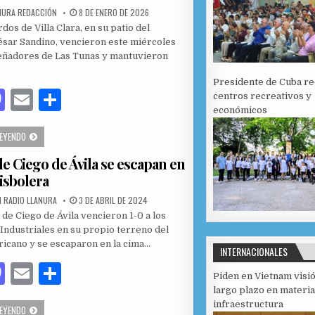
PUBLISHED DATE:
NURA REDACCIÓN
8 DE ENERO DE 2026
dos de Villa Clara, en su patio del
sar Sandino, vencieron este miércoles
Leñadores de Las Tunas y mantuvieron
Presidente de Cuba r
M
E
C
centros recreativos y
económicos
as
m
o
LEOPARDOS VENCEN A LEÑADORES Y SE MANTIENEN CON VIDA EN LA SERIE NACIONAL
LEYENDO
to
ai
m
de Ciego de Ávila se escapan en
d
l
p
eisbolera
o
ar
PUBLISHED DATE:
 RADIO LLANURA
3 DE ABRIL DE 2024
n
ti
 de Ciego de Ávila vencieron 1-0 a los
r
Industriales en su propio terreno del
icano y se escaparon en la cima…
INTERNACIONALES
M
E
C
Piden en Vietnam visi
as
m
o
largo plazo en materia
infraestructura
TIGRES DE CIEGO DE ÁVILA SE ESCAPAN EN SERIE BEISBOLERA
LEYENDO