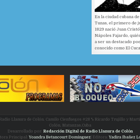
En la ciudad cubana de
Tunas, el primero de j
1829 nació Juan Cristó
Nápoles Fajardo, quién
a ser un destacado po
conocido como El Cuc
Radio Llanura de Colón. Camilo Cienfuegos #28 % Ricardo Trujillo y Martí
Colón, Matanzas,Cuba
Desarrollado por:
Redacción Digital de Radio Llanura de Colón
itora Principal:
Yoandra Betancourt Dominguez
| Editora:
Yadira Ibañez 