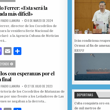
to
ai
m
 Ferrer: «Esta será la
d
l
p
da más difícil»
o
ar
PUBLISHED DATE:
 RADIO LLANURA
8 DE MARZO DE 2024
n
ti
rrer, director de los Cocodrilos de
r
ara la venidera Serie Nacional de
eclaró a la Agencia Cubana de Noticias
Irán condiciona reape
erá…
Ormuz al fin de amena
M
E
C
EEUU
as
m
o
ARMANDO FERRER: «ESTA SERÁ LA TEMPORADA MÁS DIFÍCIL»
LEYENDO
to
ai
m
los con esperanzas por el
d
l
p
a final
o
ar
PUBLISHED DATE:
 RADIO LLANURA
27 DE JULIO DE 2023
n
ti
ictoria de los Cocodrilos de Matanzas de
DEPORTIVAS
r
as por uno frente a los Leñadores de Las
enes se negaban a la derrota…
Cuba conquista oro en
de mil metros de