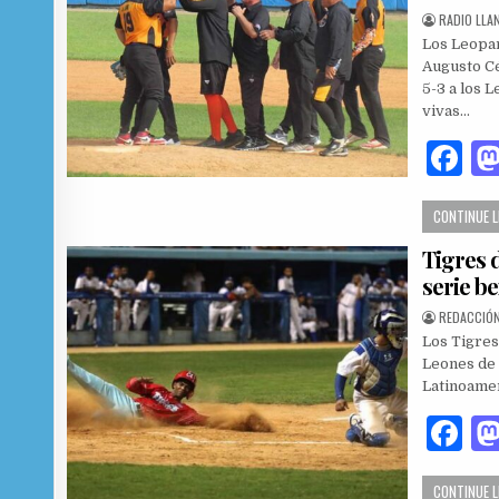
AUTHOR:
RADIO LLA
Los Leopar
Augusto Cé
5-3 a los 
vivas…
F
a
CONTINUE 
c
Tigres 
e
serie b
b
AUTHOR:
REDACCIÓN
o
Los Tigres
o
Leones de 
Latinoamer
k
F
a
CONTINUE 