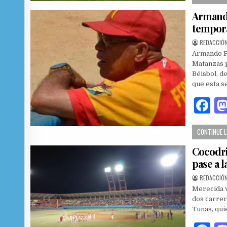
c
Armando
e
tempora
b
AUTHOR:
REDACCIÓN
o
Armando Fe
o
Matanzas p
Béisbol, d
k
que esta s
F
a
CONTINUE 
c
Cocodri
e
pase a l
b
AUTHOR:
REDACCIÓN
o
Merecida v
o
dos carrer
Tunas, qui
k