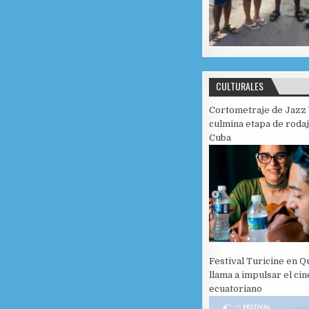
CULTURALES
Cortometraje de Jazz 
culmina etapa de roda
Cuba
Festival Turicine en Q
llama a impulsar el cin
ecuatoriano