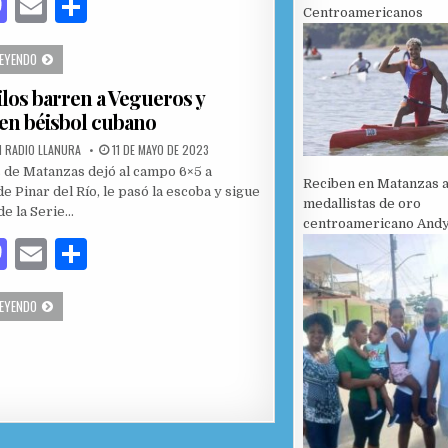
M
E
C
Centroamericanos
as
m
o
COCODRILOS CON ESPERANZAS POR EL PASE A LA FINAL
LEYENDO
to
ai
m
los barren a Vegueros y
d
l
p
 en béisbol cubano
o
ar
PUBLISHED DATE:
 RADIO LLANURA
11 DE MAYO DE 2023
n
ti
 de Matanzas dejó al campo 6×5 a
Reciben en Matanzas 
r
e Pinar del Río, le pasó la escoba y sigue
medallistas de oro
de la Serie…
centroamericano Andy
M
E
C
as
m
o
COCODRILOS BARREN A VEGUEROS Y LIDERAN EN BÉISBOL CUBANO
LEYENDO
to
ai
m
d
l
p
o
ar
n
ti
r