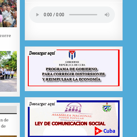
ecorre
 DE BÉISBOL
ón de
 de