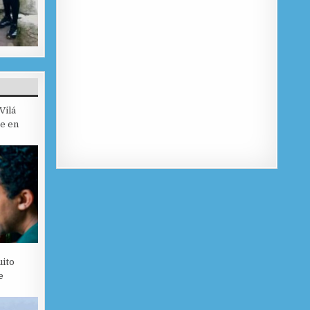
Vilá
je en
uito
e