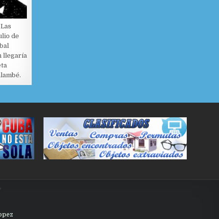
 Las
ulio de
bal
 llegaría
eta
alambé.
,
Lopez