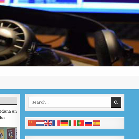
Search for:
ndena en
dos