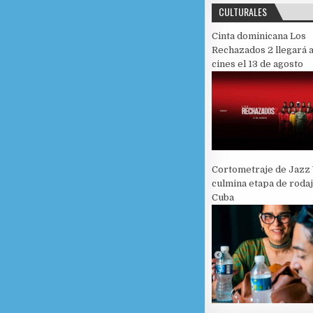
CULTURALES
Cinta dominicana Los
Rechazados 2 llegará a
cines el 13 de agosto
Cortometraje de Jazz 
culmina etapa de roda
Cuba