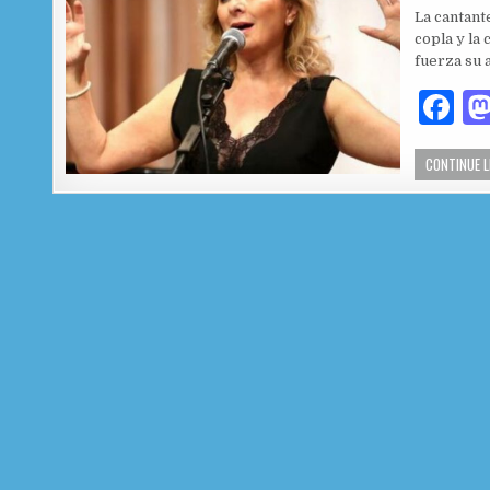
La cantant
copla y la
fuerza su 
F
a
CONTINUE 
c
e
b
o
o
k