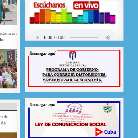
ndena en
dos
ón de
 de