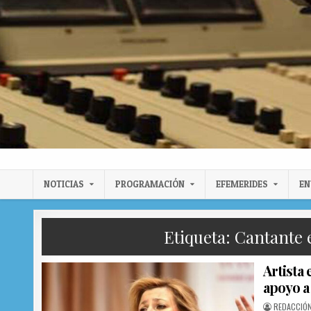
Radio Llanura de Colón
Sitio web de Noticias
NOTICIAS
PROGRAMACIÓN
EFEMERIDES
EN
Etiqueta:
Cantante 
Artista
apoyo a 
AUTHOR:
REDACCIÓN