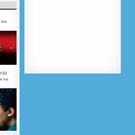
 los
Vilá
je en