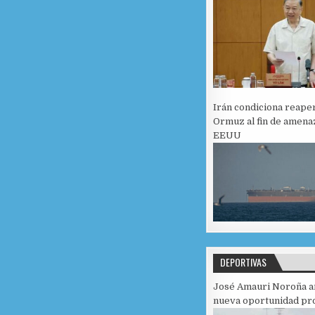
Irán condiciona reape
Ormuz al fin de amena
EEUU
DEPORTIVAS
José Amauri Noroña a
nueva oportunidad pro