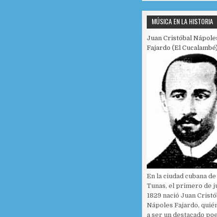
MÚSICA EN LA HISTORIA
Juan Cristóbal Nápole
Fajardo (El Cucalambé
En la ciudad cubana de
Tunas, el primero de j
1829 nació Juan Cristó
Nápoles Fajardo, quién
a ser un destacado po