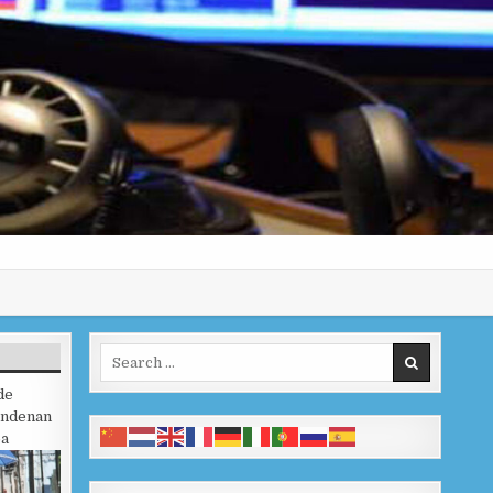
Search for:
de
ondenan
ba