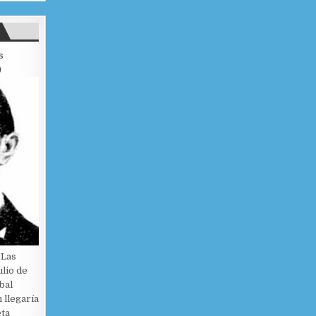
s
)
 Las
ulio de
bal
 llegaría
eta