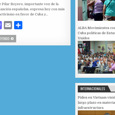
e Pilar Boyero, importante voz de la
 canción españolas, expresa hoy con más
activismo en favor de Cuba y…
M
E
C
ALBA Movimientos co
as
m
o
Cuba políticas de Esta
ARTISTA ESPAÑOLA PILAR BOYERO REFUERZA APOYO A CUBA Y SUS ARTISTAS
LEYENDO
Unidos
to
ai
m
d
l
p
o
ar
n
ti
r
INTERNACIONALES
Piden en Vietnam visi
largo plazo en materia
infraestructura