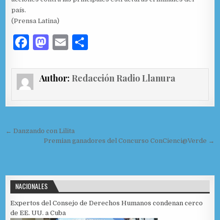
país.
(Prensa Latina)
F
M
E
C
a
as
m
o
c
to
ai
m
Author:
Redacción Radio Llanura
e
d
l
p
b
o
ar
o
n
ti
Navegación de entradas
o
r
← Danzando con Lilita
Premian ganadores del Concurso ConCienci@Verde →
k
NACIONALES
Expertos del Consejo de Derechos Humanos condenan cerco
de EE. UU. a Cuba