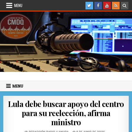
Skip to content
MENU
Radio Llanura de Colón
Sitio web de Noticias
MENU
Lula debe buscar apoyo del centro
para su reelección, afirma
ministro
AUTHOR:
PUBLISHED DATE: