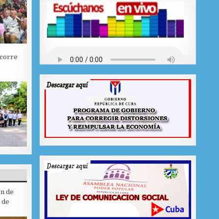
ecorre
ón de
 de