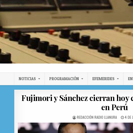
Radio Llanura de Colón
Sitio web de Noticias
NOTICIAS
PROGRAMACIÓN
EFEMERIDES
EN
Fujimori y Sánchez cierran hoy 
en Perú
AUTHOR:
PUBLI
REDACCIÓN RADIO LLANURA
4 DE 