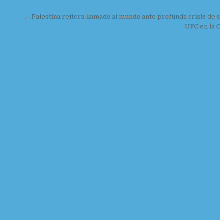
o
r
Navegación de entradas
← Palestina reitera llamado al mundo ante profunda crisis de 
k
UFC en la 