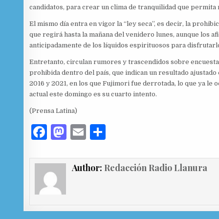
candidatos, para crear un clima de tranquilidad que permita 
El mismo día entra en vigor la “ley seca”, es decir, la prohib
que regirá hasta la mañana del venidero lunes, aunque los af
anticipadamente de los líquidos espirituosos para disfrutarl
Entretanto, circulan rumores y trascendidos sobre encuestas
prohibida dentro del país, que indican un resultado ajustado 
2016 y 2021, en los que Fujimori fue derrotada, lo que ya le 
actual este domingo es su cuarto intento.
(Prensa Latina)
F
M
E
C
a
as
m
o
c
to
ai
m
Author:
Redacción Radio Llanura
e
d
l
p
b
o
ar
o
n
ti