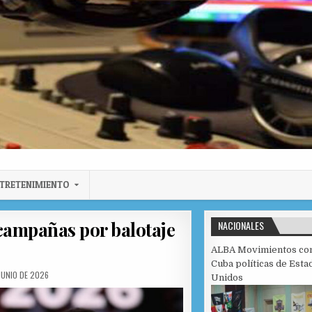
TRETENIMIENTO
campañas por balotaje
NACIONALES
ALBA Movimientos co
Cuba políticas de Esta
SHED DATE:
JUNIO DE 2026
Unidos