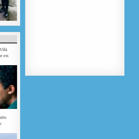
Vilá
je en
uito
e