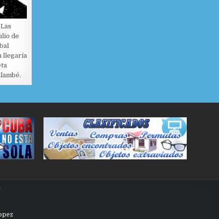
 Las
ulio de
bal
 llegaría
eta
alambé.
,
Lopez