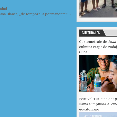
salud
Casa Blanca, ¿de temporal a permanente? →
CULTURALES
Cortometraje de Jazz 
culmina etapa de roda
Cuba
Festival Turicine en Q
llama a impulsar el cin
ecuatoriano