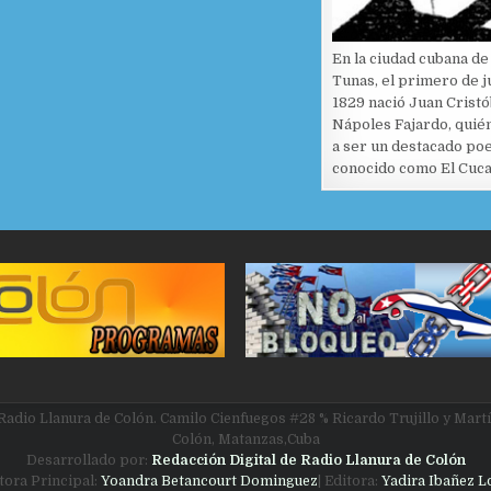
En la ciudad cubana de
Tunas, el primero de j
1829 nació Juan Cristó
Nápoles Fajardo, quién
a ser un destacado po
conocido como El Cuc
Radio Llanura de Colón. Camilo Cienfuegos #28 % Ricardo Trujillo y Martí
Colón, Matanzas,Cuba
Desarrollado por:
Redacción Digital de Radio Llanura de Colón
itora Principal:
Yoandra Betancourt Dominguez
| Editora:
Yadira Ibañez 