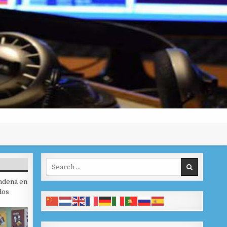
Search for:
ndena en
dos