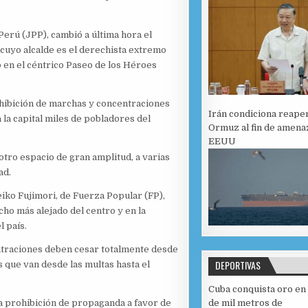
Perú (JPP), cambió a última hora el
, cuyo alcalde es el derechista extremo
 en el céntrico Paseo de los Héroes
ohibición de marchas y concentraciones
Irán condiciona reape
 la capital miles de pobladores del
Ormuz al fin de amena
EEUU
 otro espacio de gran amplitud, a varias
ad.
Keiko Fujimori, de Fuerza Popular (FP),
cho más alejado del centro y en la
 país.
ntraciones deben cesar totalmente desde
DEPORTIVAS
s que van desde las multas hasta el
Cuba conquista oro en
de mil metros de
 la prohibición de propaganda a favor de