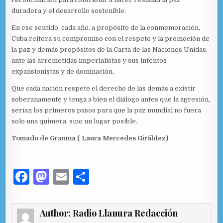
duradera y el desarrollo sostenible.
En ese sentido, cada año, a propósito de la conmemoración,
Cuba reitera su compromiso con el respeto y la promoción de
la paz y demás propósitos de la Carta de las Naciones Unidas,
ante las arremetidas imperialistas y sus intentos
expansionistas y de dominación.
Que cada nación respete el derecho de las demás a existir
soberanamente y tenga a bien el diálogo antes que la agresión,
serían los primeros pasos para que la paz mundial no fuera
solo una quimera, sino un lugar posible.
Tomado de Granma ( Laura Mercedes Giráldez)
F
M
E
C
a
as
m
o
c
to
ai
m
Author:
Radio Llanura Redacción