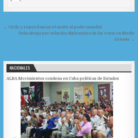
e
d
l
p
b
o
ar
o
n
ti
Navegación de entradas
o
r
← Cirilo y López buscan el asalto al podio mundial
Italia aboga por solución diplomática de las crisis en Medio
k
Oriente →
NACIONALES
ALBA Movimientos condena en Cuba políticas de Estados