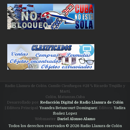
Radio Llanura de Colón. Camilo Cienfuegos #28 % Ricardo Trujillo y
Martí,
Colón, Matanzas,Cuba
Desarrollado por:
Redacción Digital de Radio Llanura de Colón
| Editora Principal:
Yoandra Betancourt Dominguez
| Editora:
Yadira
Ibañez Lopez
Webmaster:
Dariel Alonso Alamo
Todos los derechos reservados © 2026 Radio Llanura de Colón