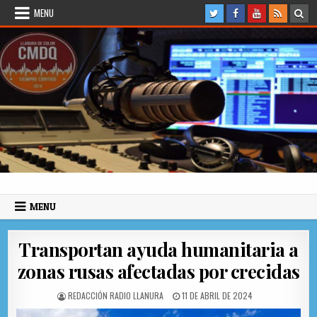
Skip to content
MENU
Radio Llanura de Colón
Sitio web de Noticias
MENU
Transportan ayuda humanitaria a
zonas rusas afectadas por crecidas
AUTHOR:
PUBLISHED DATE:
REDACCIÓN RADIO LLANURA
11 DE ABRIL DE 2024