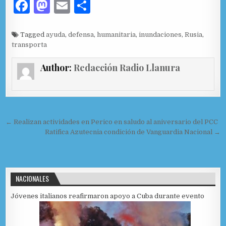
F
M
E
C
a
as
m
o
c
to
ai
m
Tagged
ayuda
,
defensa
,
humanitaria
,
inundaciones
,
Rusia
,
transporta
e
d
l
p
b
o
ar
Author:
Redacción Radio Llanura
o
n
ti
o
r
k
Navegación de entradas
← Realizan actividades en Perico en saludo al aniversario del PCC
Ratifica Azutecnia condición de Vanguardia Nacional →
NACIONALES
Jóvenes italianos reafirmaron apoyo a Cuba durante evento