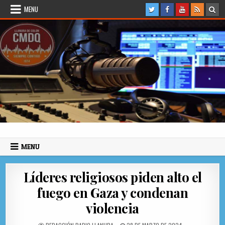
Skip to content
MENU
Radio Llanura de Colón
Sitio web de Noticias
MENU
Líderes religiosos piden alto el
fuego en Gaza y condenan
violencia
AUTHOR:
PUBLISHED DATE: