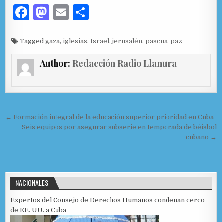
F
M
E
C
a
as
m
o
c
to
ai
m
Tagged
gaza
,
iglesias
,
Israel
,
jerusalén
,
pascua
,
paz
e
d
l
p
Author:
Redacción Radio Llanura
b
o
ar
o
n
ti
o
r
Navegación de entradas
← Formación integral de la educación superior prioridad en Cuba
k
Seis equipos por asegurar subserie en temporada de béisbol
cubano →
NACIONALES
Expertos del Consejo de Derechos Humanos condenan cerco
de EE. UU. a Cuba