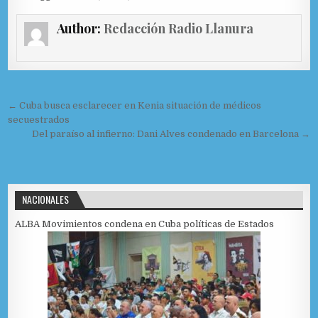
c
to
ai
m
e
d
l
p
Author:
Redacción Radio Llanura
b
o
ar
o
n
ti
o
r
Navegación de entradas
← Cuba busca esclarecer en Kenia situación de médicos
k
secuestrados
Del paraíso al infierno: Dani Alves condenado en Barcelona →
NACIONALES
ALBA Movimientos condena en Cuba políticas de Estados