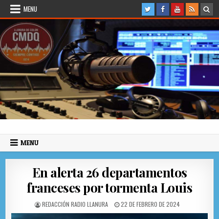
Skip to content
MENU
Radio Llanura de Colón
Sitio web de Noticias
MENU
En alerta 26 departamentos
franceses por tormenta Louis
AUTHOR:
PUBLISHED DATE:
REDACCIÓN RADIO LLANURA
22 DE FEBRERO DE 2024