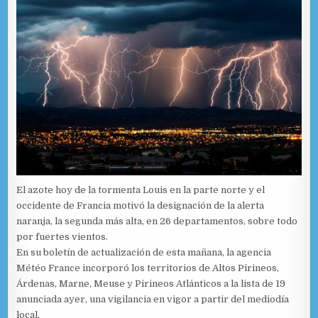
El azote hoy de la tormenta Louis en la parte norte y el
occidente de Francia motivó la designación de la alerta
naranja, la segunda más alta, en 26 departamentos, sobre todo
por fuertes vientos.
En su boletín de actualización de esta mañana, la agencia
Météo France incorporó los territorios de Altos Pirineos,
Árdenas, Marne, Meuse y Pirineos Atlánticos a la lista de 19
anunciada ayer, una vigilancia en vigor a partir del mediodía
local.