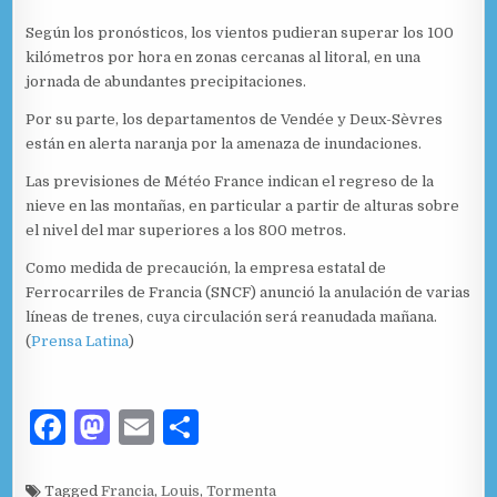
Según los pronósticos, los vientos pudieran superar los 100
kilómetros por hora en zonas cercanas al litoral, en una
jornada de abundantes precipitaciones.
Por su parte, los departamentos de Vendée y Deux-Sèvres
están en alerta naranja por la amenaza de inundaciones.
Las previsiones de Météo France indican el regreso de la
nieve en las montañas, en particular a partir de alturas sobre
el nivel del mar superiores a los 800 metros.
Como medida de precaución, la empresa estatal de
Ferrocarriles de Francia (SNCF) anunció la anulación de varias
líneas de trenes, cuya circulación será reanudada mañana.
(
Prensa Latina
)
F
M
E
C
a
as
m
o
Tagged
Francia
,
Louis
,
Tormenta