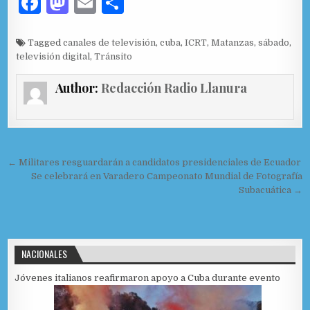
F
M
E
C
a
as
m
o
c
to
ai
m
Tagged
canales de televisión
,
cuba
,
ICRT
,
Matanzas
,
sábado
,
televisión digital
,
Tránsito
e
d
l
p
b
o
ar
Author:
Redacción Radio Llanura
o
n
ti
o
r
k
Navegación de entradas
← Militares resguardarán a candidatos presidenciales de Ecuador
Se celebrará en Varadero Campeonato Mundial de Fotografía
Subacuática →
NACIONALES
Jóvenes italianos reafirmaron apoyo a Cuba durante evento