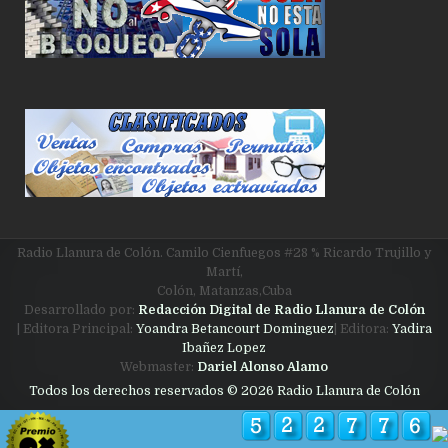
Radio Llanura de Colón. Camilo Cienfuegos #28 % Ricardo Trujillo y
Martí,
Colón, Matanzas,Cuba
Desarrollado por:
Redacción Digital de Radio Llanura de Colón
| Editora Principal:
Yoandra Betancourt Dominguez
| Editora:
Yadira
Ibañez Lopez
Webmaster:
Dariel Alonso Alamo
Todos los derechos reservados © 2026 Radio Llanura de Colón