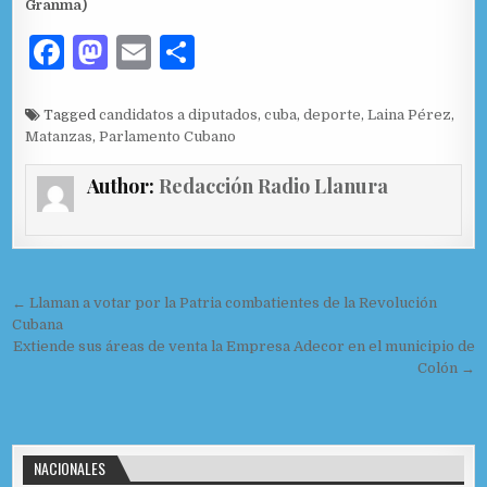
Granma)
F
M
E
C
a
as
m
o
c
to
ai
m
Tagged
candidatos a diputados
,
cuba
,
deporte
,
Laina Pérez
,
Matanzas
,
Parlamento Cubano
e
d
l
p
b
o
ar
Author:
Redacción Radio Llanura
o
n
ti
o
r
k
Navegación de entradas
← Llaman a votar por la Patria combatientes de la Revolución
Cubana
Extiende sus áreas de venta la Empresa Adecor en el municipio de
Colón →
NACIONALES