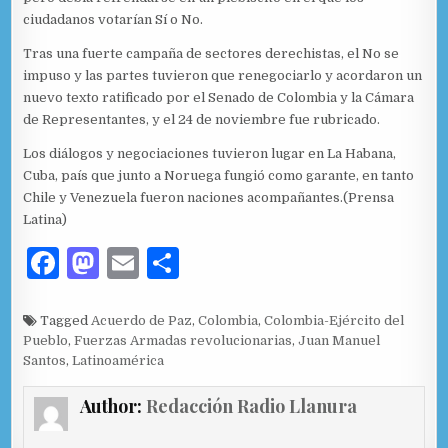
ciudadanos votarían Sí o No.
Tras una fuerte campaña de sectores derechistas, el No se
impuso y las partes tuvieron que renegociarlo y acordaron un
nuevo texto ratificado por el Senado de Colombia y la Cámara
de Representantes, y el 24 de noviembre fue rubricado.
Los diálogos y negociaciones tuvieron lugar en La Habana,
Cuba, país que junto a Noruega fungió como garante, en tanto
Chile y Venezuela fueron naciones acompañantes.(Prensa
Latina)
F
M
E
C
a
as
m
o
c
to
ai
m
Tagged
Acuerdo de Paz
,
Colombia
,
Colombia-Ejército del
Pueblo
,
Fuerzas Armadas revolucionarias
,
Juan Manuel
e
d
l
p
Santos
,
Latinoamérica
b
o
ar
Author:
Redacción Radio Llanura
o
n
ti