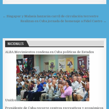
o
r
k
Navegación de entradas
← Singapur y Malasia lanzarán carril de circulación terrestre
Realizan en Cuba jornada de homenaje a Fidel Castro →
NACIONALES
ALBA Movimientos condena en Cuba políticas de Estados
Unidos
Presidente de Cuba recorre centros recreativos y económicos