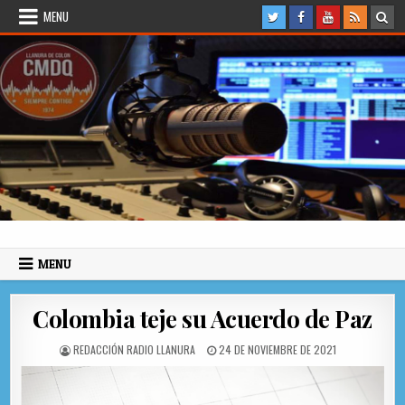
Skip to content
MENU
Radio Llanura de Colón
Sitio web de Noticias
MENU
Colombia teje su Acuerdo de Paz
AUTHOR:
PUBLISHED DATE:
REDACCIÓN RADIO LLANURA
24 DE NOVIEMBRE DE 2021