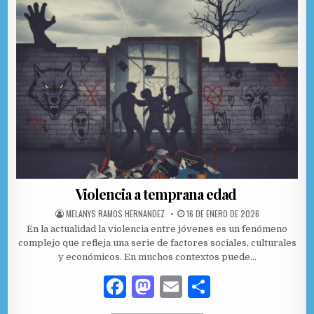
Violencia a temprana edad
AUTHOR:
PUBLISHED DATE:
MELANYS RAMOS HERNANDEZ
16 DE ENERO DE 2026
En la actualidad la violencia entre jóvenes es un fenómeno
complejo que refleja una serie de factores sociales, culturales
y económicos. En muchos contextos puede…
F
M
E
C
a
as
m
o