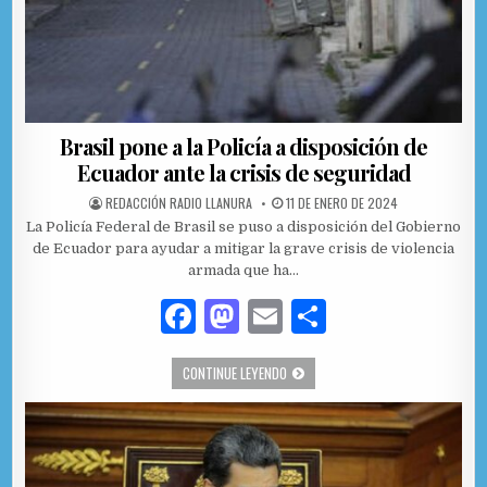
Brasil pone a la Policía a disposición de
Ecuador ante la crisis de seguridad
AUTHOR:
PUBLISHED DATE:
REDACCIÓN RADIO LLANURA
11 DE ENERO DE 2024
La Policía Federal de Brasil se puso a disposición del Gobierno
de Ecuador para ayudar a mitigar la grave crisis de violencia
armada que ha…
F
M
E
C
a
as
m
o
BRASIL PONE A LA POLICÍA A DISPOS
CONTINUE LEYENDO
c
to
ai
m
e
d
l
p
b
o
ar