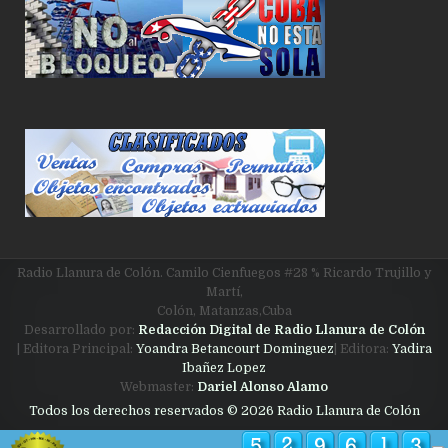
Radio Llanura de Colón. Camilo Cienfuegos #28 % Ricardo Trujillo y
Martí,
Colón, Matanzas,Cuba
Desarrollado por:
Redacción Digital de Radio Llanura de Colón
| Editora Principal:
Yoandra Betancourt Dominguez
| Editora:
Yadira
Ibañez Lopez
Webmaster:
Dariel Alonso Alamo
Todos los derechos reservados © 2026 Radio Llanura de Colón