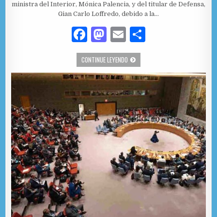
ministra del Interior, Mónica Palencia, y del titular de Defensa,
Gian Carlo Loffredo, debido a la…
F
M
E
C
a
as
m
o
LEGISLADORES DE ECUADOR RECLAMA
CONTINUE LEYENDO
c
to
ai
m
e
d
l
p
b
o
ar
o
n
ti
o
r
k