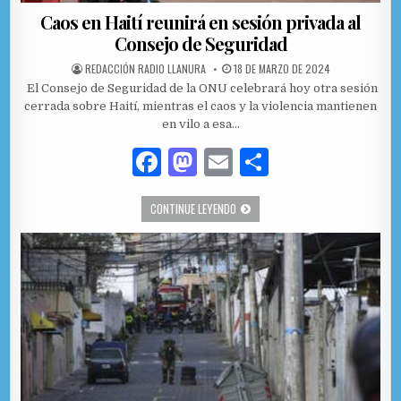
Caos en Haití reunirá en sesión privada al
Consejo de Seguridad
AUTHOR:
PUBLISHED DATE:
REDACCIÓN RADIO LLANURA
18 DE MARZO DE 2024
El Consejo de Seguridad de la ONU celebrará hoy otra sesión
cerrada sobre Haití, mientras el caos y la violencia mantienen
en vilo a esa…
F
M
E
C
a
as
m
o
CAOS EN HAITÍ REUNIRÁ EN SESIÓN P
CONTINUE LEYENDO
c
to
ai
m
e
d
l
p
b
o
ar
o
n
ti
o
r
k