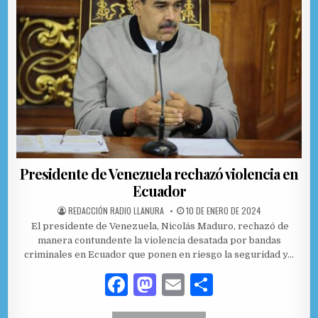
o
n
ti
o
r
k
Presidente de Venezuela rechazó violencia en
Ecuador
AUTHOR:
PUBLISHED DATE:
REDACCIÓN RADIO LLANURA
10 DE ENERO DE 2024
El presidente de Venezuela, Nicolás Maduro, rechazó de
manera contundente la violencia desatada por bandas
criminales en Ecuador que ponen en riesgo la seguridad y…
F
M
E
C
a
as
m
o