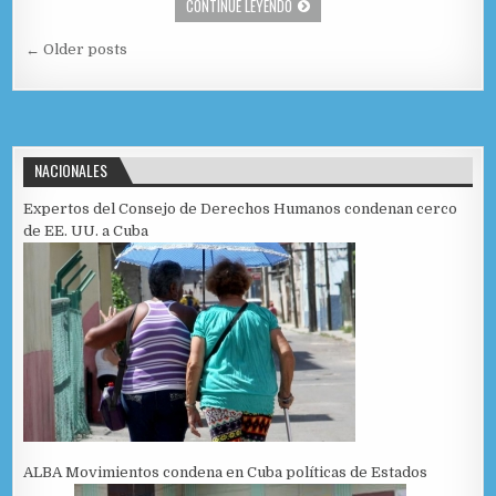
PRESIDENTE DE VENEZUELA RECHAZÓ 
CONTINUE LEYENDO
c
to
ai
m
Navegación de entradas
e
d
l
p
← Older posts
b
o
ar
o
n
ti
o
r
NACIONALES
k
Expertos del Consejo de Derechos Humanos condenan cerco
de EE. UU. a Cuba
ALBA Movimientos condena en Cuba políticas de Estados