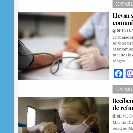
CONTINUE 
c
Llevan s
e
comunid
b
AUTHOR:
DELFINA M
o
Trabajador
o
Arabos pro
asentamien
k
territorio
Alegre,…
F
a
CONTINUE 
c
Reciben
e
de refu
b
AUTHOR:
REDACCIÓN
o
Más de 107 
o
edad en Ma