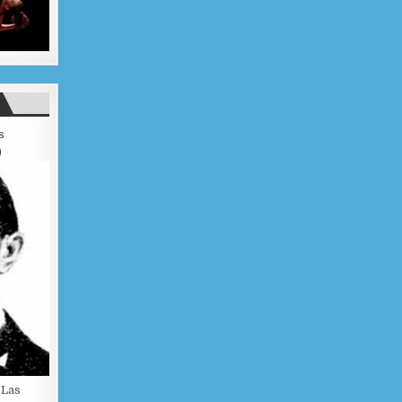
s
)
 Las