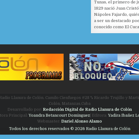
Tunas, el primero de j
1829 nació Juan Cristó
Nápoles Fajardo, quién
a ser un destacado po
conocido como El Cuc
Radio Llanura de Colón. Camilo Cienfuegos #28 % Ricardo Trujillo y Martí
Colón, Matanzas,Cuba
Desarrollado por:
Redacción Digital de Radio Llanura de Colón
itora Principal:
Yoandra Betancourt Dominguez
| Editora:
Yadira Ibañez 
Webmaster:
Dariel Alonso Alamo
Todos los derechos reservados © 2026 Radio Llanura de Colón