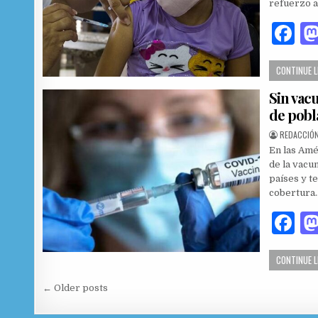
refuerzo 
k
F
a
CONTINUE 
c
Sin vac
e
de pobl
b
AUTHOR:
REDACCIÓN
o
En las Amé
o
de la vacu
países y t
k
cobertura
F
a
CONTINUE 
c
Navegación de entradas
e
← Older posts
b