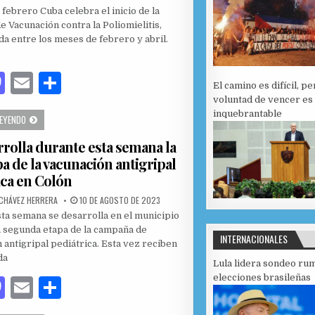
 febrero Cuba celebra el inicio de la
 Vacunación contra la Poliomielitis,
da entre los meses de febrero y abril.
M
E
C
El camino es difícil, pe
as
m
o
voluntad de vencer es
inquebrantable
INICIA EN PERICO CAMPAÑA DE VACUNACIÓN CONTRA LA POLIOMIELITIS
LEYENDO
to
ai
m
rrolla durante esta semana la
d
l
p
pa de la vacunación antigripal
o
ar
ica en Colón
n
ti
PUBLISHED DATE:
CHÁVEZ HERRERA
10 DE AGOSTO DE 2023
r
ta semana se desarrolla en el municipio
a segunda etapa de la campaña de
INTERNACIONALES
 antigripal pediátrica. Esta vez reciben
da
Lula lidera sondeo ru
elecciones brasileñas
M
E
C
as
m
o