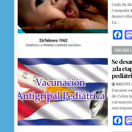
Cada 26 de
Campaña de
desarrolla
La…
F
a
CONTINUE 
c
Se desa
e
2da eta
b
pediátr
o
AUTHOR:
MARLEVYS 
o
Durante es
de Colón l
k
vacunación
una segun
F
a