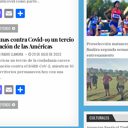
anticovid como parte…
M
E
C
as
m
o
RECIBEN INFANTES MATANCEROS VACUNAS DE REFUERZO CONTRA LA COVID-19
LEYENDO
to
ai
m
unas contra Covid-19 un tercio
d
l
p
Preselección matance
ación de las Américas
o
ar
finaliza segunda sema
PUBLISHED DATE:
 RADIO LLANURA
29 DE JULIO DE 2022
entrenamiento
n
ti
ricas un tercio de la ciudadanía carece
r
nación contra el SARS-CoV-2, mientras 10
erritorios permanecen hoy con una
…
M
E
C
as
m
o
SIN VACUNAS CONTRA COVID-19 UN TERCIO DE POBLACIÓN DE LAS AMÉRICAS
LEYENDO
to
ai
m
d
l
p
CULTURALES
o
ar
Anuncian Festival Tim