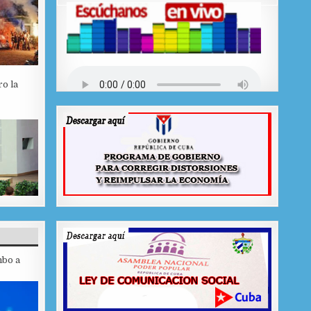
ro la
mbo a