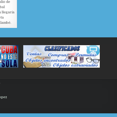
ulio de
bal
 llegaría
eta
alambé.
,
Lopez