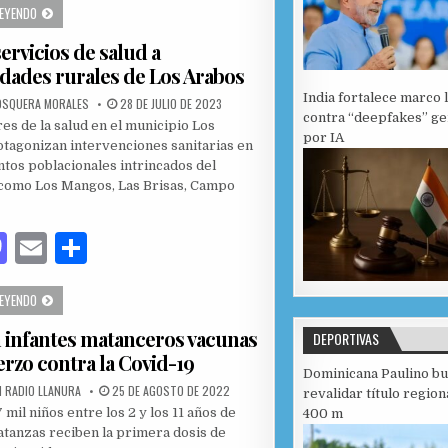
SE DESARROLLA DURANTE ESTA SEMANA LA 2DA ETAPA DE LA VACUNACIÓN ANTIGRIP
LEYENDO
to
ai
m
ervicios de salud a
d
l
p
ades rurales de Los Arabos
o
ar
India fortalece marco 
PUBLISHED DATE:
OSQUERA MORALES
28 DE JULIO DE 2023
n
ti
contra “deepfakes” g
es de la salud en el municipio Los
por IA
r
tagonizan intervenciones sanitarias en
tos poblacionales intrincados del
 como Los Mangos, Las Brisas, Campo
M
E
C
as
m
o
LLEVAN SERVICIOS DE SALUD A COMUNIDADES RURALES DE LOS ARABOS
LEYENDO
to
ai
m
 infantes matanceros vacunas
d
l
p
DEPORTIVAS
erzo contra la Covid-19
o
ar
Dominicana Paulino bu
PUBLISHED DATE:
 RADIO LLANURA
25 DE AGOSTO DE 2022
revalidar título region
n
ti
mil niños entre los 2 y los 11 años de
400 m
r
tanzas reciben la primera dosis de