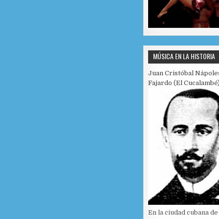
MÚSICA EN LA HISTORIA
Juan Cristóbal Nápole
Fajardo (El Cucalambé
En la ciudad cubana de