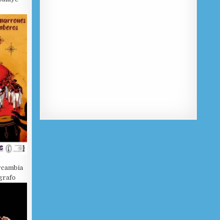
rcambia
grafo