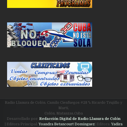
Radio Llanura de Colón. Camilo Cienfuegos #28 % Ricardo Trujillo y
Martí,
Colón, Matanzas,Cuba
Desarrollado por:
Redacción Digital de Radio Llanura de Colón
| Editora Principal:
Yoandra Betancourt Dominguez
| Editora:
Yadira