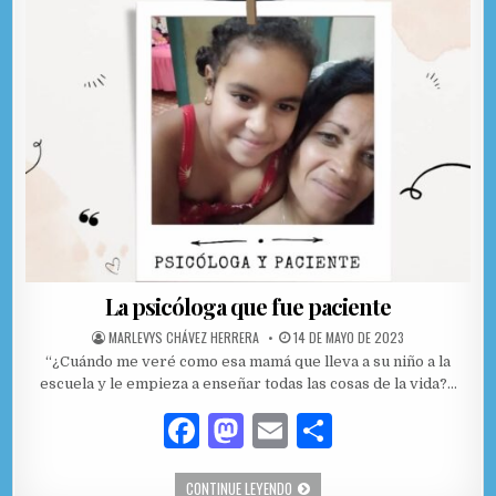
La psicóloga que fue paciente
AUTHOR:
PUBLISHED DATE:
MARLEVYS CHÁVEZ HERRERA
14 DE MAYO DE 2023
“¿Cuándo me veré como esa mamá que lleva a su niño a la
escuela y le empieza a enseñar todas las cosas de la vida?…
F
M
E
C
a
as
m
o
LA PSICÓLOGA QUE FUE PACIENTE
CONTINUE LEYENDO