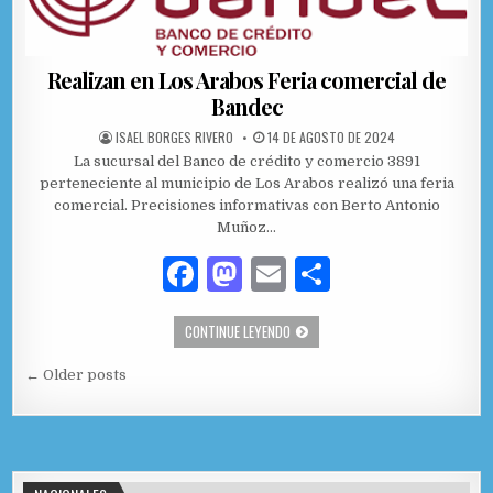
o
n
ti
o
r
k
Realizan en Los Arabos Feria comercial de
Bandec
AUTHOR:
PUBLISHED DATE:
ISAEL BORGES RIVERO
14 DE AGOSTO DE 2024
La sucursal del Banco de crédito y comercio 3891
perteneciente al municipio de Los Arabos realizó una feria
comercial. Precisiones informativas con Berto Antonio
Muñoz…
F
M
E
C
a
as
m
o
REALIZAN EN LOS ARABOS FERIA COM
CONTINUE LEYENDO
c
to
ai
m
Navegación de entradas
e
d
l
p
← Older posts
b
o
ar
o
n
ti
o
r