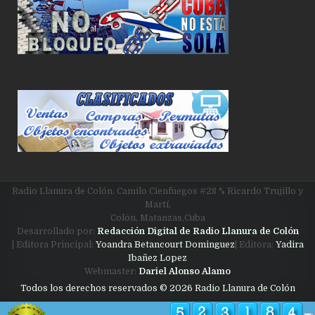
Radio Llanura de Colón. Camilo Cienfuegos #28 % Ricardo Trujillo y
Martí,
Colón, Matanzas,Cuba
Desarrollado por:
Redacción Digital de Radio Llanura de Colón
| Editora Principal:
Yoandra Betancourt Dominguez
| Editora:
Yadira
Ibañez Lopez
Webmaster:
Dariel Alonso Alamo
Todos los derechos reservados © 2026 Radio Llanura de Colón