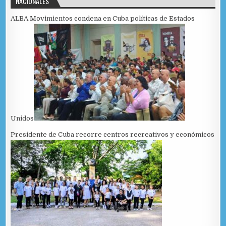
NACIONALES
k
ALBA Movimientos condena en Cuba políticas de Estados
Unidos
Presidente de Cuba recorre centros recreativos y económicos