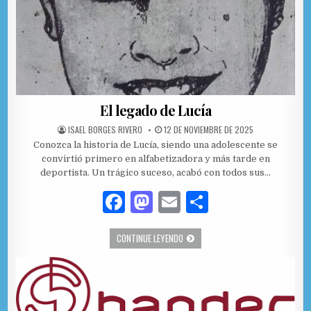
El legado de Lucía
AUTHOR:
PUBLISHED DATE:
ISAEL BORGES RIVERO
12 DE NOVIEMBRE DE 2025
Conozca la historia de Lucía, siendo una adolescente se
convirtió primero en alfabetizadora y más tarde en
deportista. Un trágico suceso, acabó con todos sus…
F
M
E
C
a
as
m
o
EL LEGADO DE LUCÍA
CONTINUE LEYENDO
c
to
ai
m
e
d
l
p
b
o
ar