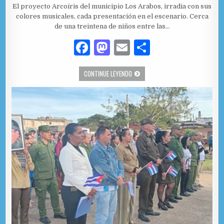
El proyecto Arcoíris del municipio Los Arabos, irradia con sus
colores musicales, cada presentación en el escenario. Cerca
de una treintena de niños entre las…
F
M
E
C
a
as
m
o
PROYECTO ARCOÍRIS, CON LOS COLOR
CONTINUE LEYENDO
c
to
ai
m
e
d
l
p
b
o
ar
o
n
ti
o
r
k