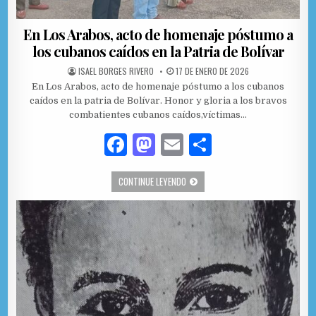
En Los Arabos, acto de homenaje póstumo a
los cubanos caídos en la Patria de Bolívar
AUTHOR:
PUBLISHED DATE:
ISAEL BORGES RIVERO
17 DE ENERO DE 2026
En Los Arabos, acto de homenaje póstumo a los cubanos
caídos en la patria de Bolívar. Honor y gloria a los bravos
combatientes cubanos caídos,víctimas…
F
M
E
C
a
as
m
o
EN LOS ARABOS, ACTO DE HOMENAJE 
CONTINUE LEYENDO
c
to
ai
m
e
d
l
p
b
o
ar
o
n
ti
o
r
k