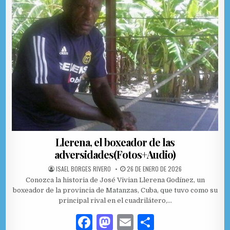
Llerena, el boxeador de las
adversidades(Fotos+Audio)
AUTHOR:
PUBLISHED DATE:
ISAEL BORGES RIVERO
26 DE ENERO DE 2026
Conozca la historia de José Vivian Llerena Godínez, un
boxeador de la provincia de Matanzas, Cuba, que tuvo como su
principal rival en el cuadrilátero,…
F
M
E
C