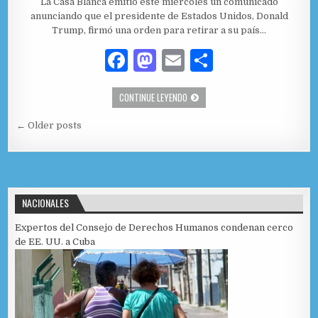
La Casa Blanca emitió este miércoles un comunicado
anunciando que el presidente de Estados Unidos, Donald
Trump, firmó una orden para retirar a su país…
F
M
E
C
a
as
m
o
CASA BLANCA JUSTIFICA EL RETIRO 
CONTINUE LEYENDO
c
to
ai
m
Navegación de entradas
e
d
l
p
← Older posts
b
o
ar
o
n
ti
o
r
NACIONALES
k
Expertos del Consejo de Derechos Humanos condenan cerco
de EE. UU. a Cuba