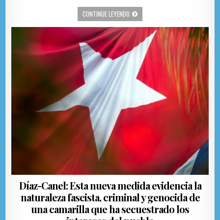
a
as
m
o
TRUMP EN NÚMEROS ROJOS ENTRE L
CONTINUE LEYENDO
c
to
ai
m
e
d
l
p
b
o
ar
o
n
ti
o
r
k
Díaz-Canel: Esta nueva medida evidencia la
naturaleza fascista, criminal y genocida de
una camarilla que ha secuestrado los