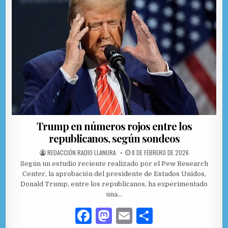
Trump en números rojos entre los
republicanos, según sondeos
AUTHOR:
PUBLISHED DATE:
REDACCIÓN RADIO LLANURA
8 DE FEBRERO DE 2026
Según un estudio reciente realizado por el Pew Research
Center, la aprobación del presidente de Estados Unidos,
Donald Trump, entre los republicanos, ha experimentado
una…
F
M
E
C