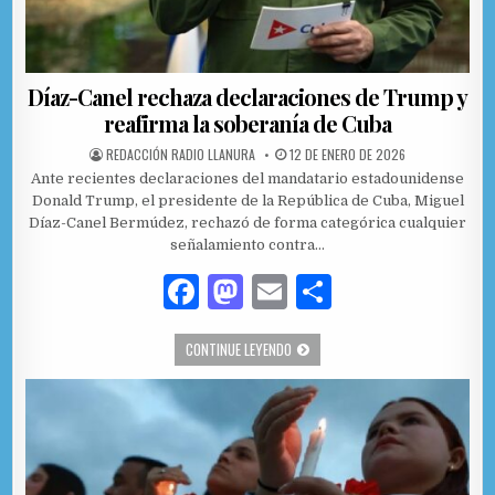
Díaz-Canel rechaza declaraciones de Trump y
reafirma la soberanía de Cuba
AUTHOR:
PUBLISHED DATE:
REDACCIÓN RADIO LLANURA
12 DE ENERO DE 2026
Ante recientes declaraciones del mandatario estadounidense
Donald Trump, el presidente de la República de Cuba, Miguel
Díaz-Canel Bermúdez, rechazó de forma categórica cualquier
señalamiento contra…
F
M
E
C
a
as
m
o
DÍAZ-CANEL RECHAZA DECLARACIONES
CONTINUE LEYENDO
c
to
ai
m
e
d
l
p
b
o
ar
o
n
ti