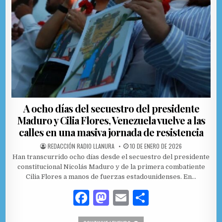
o
r
k
A ocho días del secuestro del presidente
Maduro y Cilia Flores, Venezuela vuelve a las
calles en una masiva jornada de resistencia
AUTHOR:
PUBLISHED DATE:
REDACCIÓN RADIO LLANURA
10 DE ENERO DE 2026
Han transcurrido ocho días desde el secuestro del presidente
constitucional Nicolás Maduro y de la primera combatiente
Cilia Flores a manos de fuerzas estadounidenses. En…
F
M
E
C
a
as
m
o