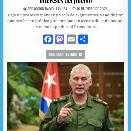
intereses del pueblo
AUTHOR:
PUBLISHED DATE:
REDACCIÓN RADIO LLANURA
30 DE ENERO DE 2026
Bajo un pretexto mendaz y vacío de argumentos, vendido por
quienes hacen política y se enriquecen a costa del sufrimiento
de nuestro pueblo, el Presidente…
F
M
E
C
a
as
m
o
DÍAZ-CANEL: ESTA NUEVA MEDIDA EVI
CONTINUE LEYENDO
c
to
ai
m
e
d
l
p
b
o
ar
o
n
ti
o
r
k