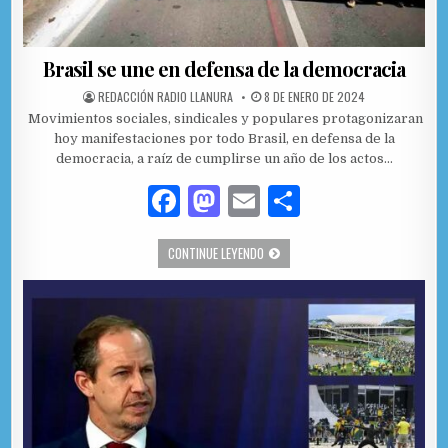
Brasil se une en defensa de la democracia
AUTHOR:
PUBLISHED DATE:
REDACCIÓN RADIO LLANURA
8 DE ENERO DE 2024
Movimientos sociales, sindicales y populares protagonizaran
hoy manifestaciones por todo Brasil, en defensa de la
democracia, a raíz de cumplirse un año de los actos…
F
M
E
C
a
as
m
o
BRASIL SE UNE EN DEFENSA DE LA DE
CONTINUE LEYENDO
c
to
ai
m
e
d
l
p
b
o
ar
o
n
ti
o
r
k