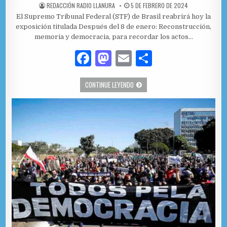
AUTHOR:
PUBLISHED DATE:
REDACCIÓN RADIO LLANURA
5 DE FEBRERO DE 2024
El Supremo Tribunal Federal (STF) de Brasil reabrirá hoy la
exposición titulada Después del 8 de enero: Reconstrucción,
memoria y democracia, para recordar los actos…
F
M
E
C
a
as
m
o
REABRE AL PÚBLICO EXPOSICIÓN EN 
CONTINUE LEYENDO
c
to
ai
m
e
d
l
p
b
o
ar
o
n
ti
o
r
k