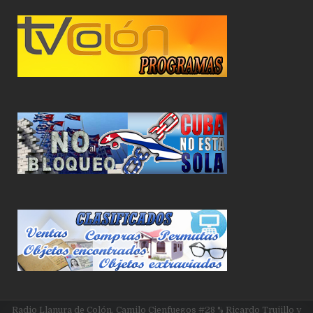
Radio Llanura de Colón. Camilo Cienfuegos #28 % Ricardo Trujillo y