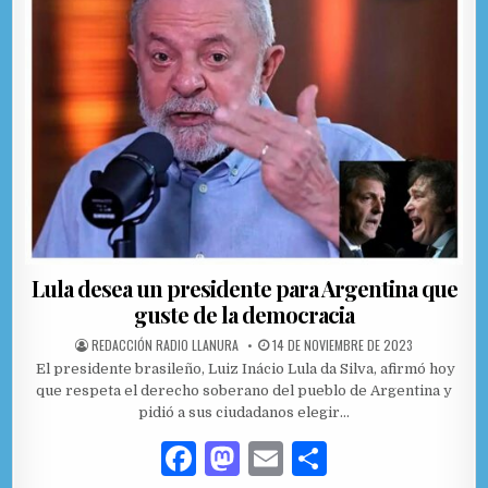
o
n
ti
o
r
k
Lula desea un presidente para Argentina que
guste de la democracia
AUTHOR:
PUBLISHED DATE:
REDACCIÓN RADIO LLANURA
14 DE NOVIEMBRE DE 2023
El presidente brasileño, Luiz Inácio Lula da Silva, afirmó hoy
que respeta el derecho soberano del pueblo de Argentina y
pidió a sus ciudadanos elegir…
F
M
E
C