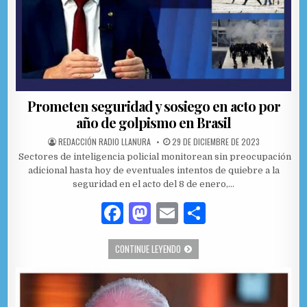
Prometen seguridad y sosiego en acto por
año de golpismo en Brasil
AUTHOR:
PUBLISHED DATE:
REDACCIÓN RADIO LLANURA
29 DE DICIEMBRE DE 2023
Sectores de inteligencia policial monitorean sin preocupación
adicional hasta hoy de eventuales intentos de quiebre a la
seguridad en el acto del 8 de enero,…
F
M
E
C
a
as
m
o
PROMETEN SEGURIDAD Y SOSIEGO EN
CONTINUE LEYENDO
c
to
ai
m
e
d
l
p
b
o
ar