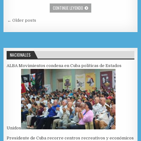
a
as
m
o
LULA DESEA UN PRESIDENTE PARA AR
CONTINUE LEYENDO
c
to
ai
m
Navegación de entradas
e
d
l
p
← Older posts
b
o
ar
o
n
ti
o
r
NACIONALES
k
ALBA Movimientos condena en Cuba políticas de Estados
Unidos
Presidente de Cuba recorre centros recreativos y económicos