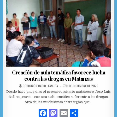
Creación de aula temática favorece lucha
contra las drogas en Matanzas
AUTHOR:
PUBLISHED DATE:
REDACCIÓN RADIO LLANURA
11 DE DICIEMBRE DE 2025
Desde hace unos días el preuniversitario matancero José Luis
Dubroq cuenta con una aula temática referente a las drogas,
otra de las muchísimas estrategias que…
F
M
E
C