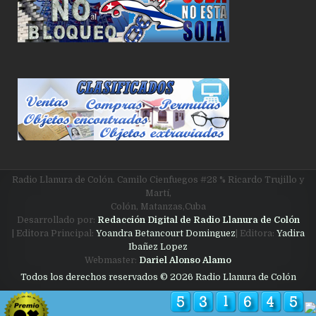
Radio Llanura de Colón. Camilo Cienfuegos #28 % Ricardo Trujillo y
Martí,
Colón, Matanzas,Cuba
Desarrollado por:
Redacción Digital de Radio Llanura de Colón
| Editora Principal:
Yoandra Betancourt Dominguez
| Editora:
Yadira
Ibañez Lopez
Webmaster:
Dariel Alonso Alamo
Todos los derechos reservados © 2026 Radio Llanura de Colón