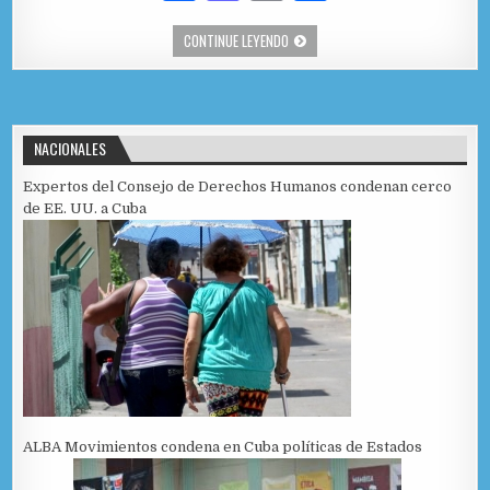
a
as
m
o
CREACIÓN DE AULA TEMÁTICA FAVOR
CONTINUE LEYENDO
c
to
ai
m
e
d
l
p
b
o
ar
NACIONALES
o
n
ti
o
r
Expertos del Consejo de Derechos Humanos condenan cerco
de EE. UU. a Cuba
k
ALBA Movimientos condena en Cuba políticas de Estados