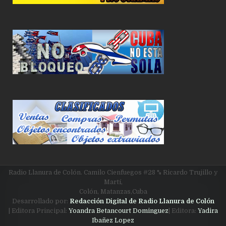
Radio Llanura de Colón. Camilo Cienfuegos #28 % Ricardo Trujillo y
Martí,
Colón, Matanzas,Cuba
Desarrollado por:
Redacción Digital de Radio Llanura de Colón
| Editora Principal:
Yoandra Betancourt Dominguez
| Editora:
Yadira
Ibañez Lopez