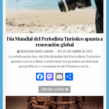
Día Mundial del Periodista Turístico apunta a
renovación global
AUTHOR:
PUBLISHED DATE:
REDACCIÓN RADIO LLANURA
5 DE SEPTIEMBRE DE 2023
La celebración hoy del Día Mundial del Periodista Turístico
apunta con su reflejo a enfrentar los grandes problemas
geopolíticos y económicos del Planeta con la…
F
M
E
C
a
as
m
o
DÍA MUNDIAL DEL PERIODISTA TURÍS
CONTINUE LEYENDO
c
to
ai
m
e
d
l
p
b
o
ar