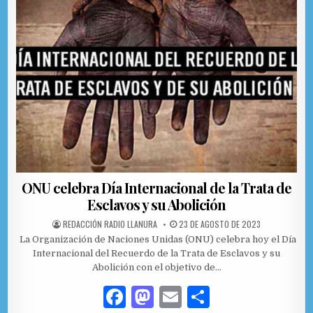
o
n
ti
o
r
k
ONU celebra Día Internacional de la Trata de
Esclavos y su Abolición
AUTHOR:
PUBLISHED DATE:
REDACCIÓN RADIO LLANURA
23 DE AGOSTO DE 2023
La Organización de Naciones Unidas (ONU) celebra hoy el Día
Internacional del Recuerdo de la Trata de Esclavos y su
Abolición con el objetivo de…
F
M
E
C