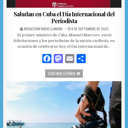
Saludan en Cuba el Día Internacional del
Periodista
AUTHOR:
PUBLISHED DATE:
REDACCIÓN RADIO LLANURA
8 DE SEPTIEMBRE DE 2023
El primer ministro de Cuba, Manuel Marrero, envió
felicitaciones a los periodistas de la nación caribeña, en
ocasión de celebrarse hoy el Día Internacional de…
F
M
E
C
a
as
m
o
SALUDAN EN CUBA EL DÍA INTERNACIO
CONTINUE LEYENDO
c
to
ai
m
e
d
l
p
b
o
ar
o
n
ti
o
r
k