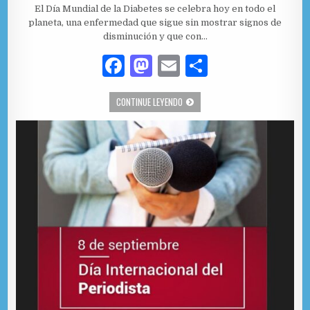
El Día Mundial de la Diabetes se celebra hoy en todo el
planeta, una enfermedad que sigue sin mostrar signos de
disminución y que con…
F
M
E
C
a
as
m
o
DIABETES SIN MUESTRAS DE DISMIN
CONTINUE LEYENDO
c
to
ai
m
e
d
l
p
b
o
ar
o
n
ti
o
r
k