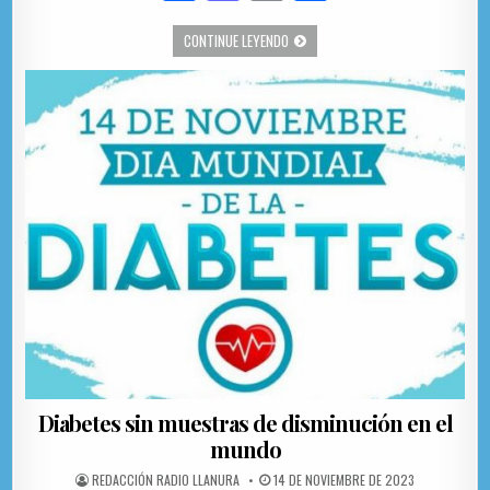
a
as
m
o
CELEBRARÁN ESCUELAS DE ARTE DÍA 
CONTINUE LEYENDO
c
to
ai
m
e
d
l
p
b
o
ar
o
n
ti
o
r
k
Diabetes sin muestras de disminución en el
mundo
AUTHOR:
PUBLISHED DATE:
REDACCIÓN RADIO LLANURA
14 DE NOVIEMBRE DE 2023