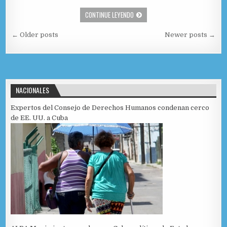
a
as
m
o
ONU CELEBRA DÍA INTERNACIONAL DE 
CONTINUE LEYENDO
c
to
ai
m
Navegación de entradas
e
d
l
p
← Older posts
Newer posts →
b
o
ar
o
n
ti
o
r
NACIONALES
k
Expertos del Consejo de Derechos Humanos condenan cerco
de EE. UU. a Cuba