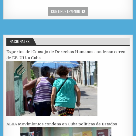
a
as
m
o
PRESIDENTE DE CUBA PARTICIPARÁ E
CONTINUE LEYENDO
c
to
ai
m
e
d
l
p
b
o
ar
NACIONALES
o
n
ti
o
r
Expertos del Consejo de Derechos Humanos condenan cerco
de EE. UU. a Cuba
k
ALBA Movimientos condena en Cuba políticas de Estados