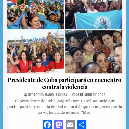
Presidente de Cuba participará en encuentro
contra la violencia
AUTHOR:
PUBLISHED DATE:
REDACCIÓN RADIO LLANURA
14 DE ABRIL DE 2023
El presidente de Cuba, Miguel Díaz-Canel, anunció que
participará hoy en esta ciudad en un diálogo de mujeres por la
no violencia de género. “Me…
F
M
E
C