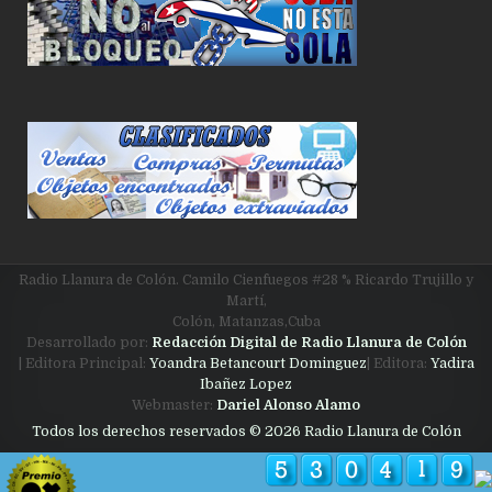
Radio Llanura de Colón. Camilo Cienfuegos #28 % Ricardo Trujillo y
Martí,
Colón, Matanzas,Cuba
Desarrollado por:
Redacción Digital de Radio Llanura de Colón
| Editora Principal:
Yoandra Betancourt Dominguez
| Editora:
Yadira
Ibañez Lopez
Webmaster:
Dariel Alonso Alamo
Todos los derechos reservados © 2026 Radio Llanura de Colón