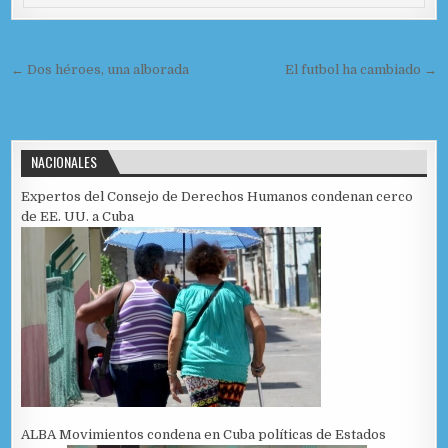
b
o
ar
o
n
ti
Navegación de entradas
o
r
← Dos héroes, una alborada
El futbol ha cambiado →
k
NACIONALES
Expertos del Consejo de Derechos Humanos condenan cerco
de EE. UU. a Cuba
ALBA Movimientos condena en Cuba políticas de Estados