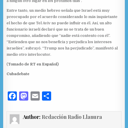
a ningún otro lugar en los próximos días”.
Entre tanto, un medio hebreo señala que Israel está muy
preocupado por el acuerdo considerando lo más inquietante
el hecho de que Tel Aviv no puede influir en él. Así, un alto
funcionario israelí declaró que no se trata de un buen
compromiso, añadiendo que “nadie está contento con él”.
“Entienden que no nos beneficia y perjudica los intereses
israelíes”, subrayó. “Trump nos ha perjudicado”, manifestó al
medio otro interlocutor.
(
Tomado de RT en Español)
Cubadebate
F
M
E
C
a
as
m
o
c
to
ai
m
Author:
Redacción Radio Llanura
e
d
l
p