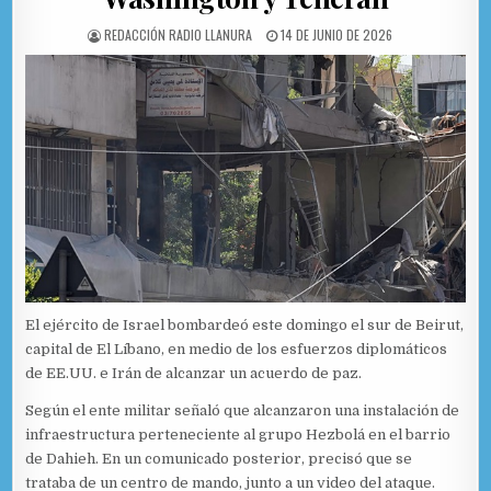
AUTHOR:
PUBLISHED DATE:
REDACCIÓN RADIO LLANURA
14 DE JUNIO DE 2026
El ejército de Israel bombardeó este domingo el sur de Beirut,
capital de El Líbano, en medio de los esfuerzos diplomáticos
de EE.UU. e Irán de alcanzar un acuerdo de paz.
Según el ente militar señaló que alcanzaron una instalación de
infraestructura perteneciente al grupo Hezbolá en el barrio
de Dahieh. En un comunicado posterior, precisó que se
trataba de un centro de mando, junto a un video del ataque.