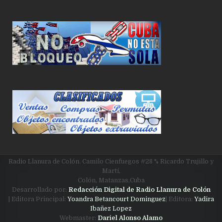
Radio Llanura de Colón. Camilo Cienfuegos #28 % Ricardo Trujillo y
Martí,
Colón, Matanzas,Cuba
Desarrollado por:
Redacción Digital de Radio Llanura de Colón
| Editora Principal:
Yoandra Betancourt Dominguez
| Editora:
Yadira
Ibañez Lopez
Webmaster:
Dariel Alonso Alamo