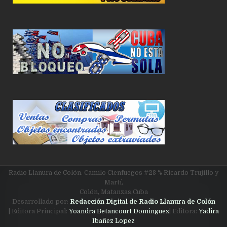
Radio Llanura de Colón. Camilo Cienfuegos #28 % Ricardo Trujillo y
Martí,
Colón, Matanzas,Cuba
Desarrollado por:
Redacción Digital de Radio Llanura de Colón
| Editora Principal:
Yoandra Betancourt Dominguez
| Editora:
Yadira
Ibañez Lopez