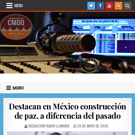
Skip to content
MENU
Radio Llanura de Colón
Sitio web de Noticias
MENU
Destacan en México construcción
de paz, a diferencia del pasado
AUTHOR:
PUBLISHED DATE:
REDACCIÓN RADIO LLANURA
20 DE MAYO DE 2026