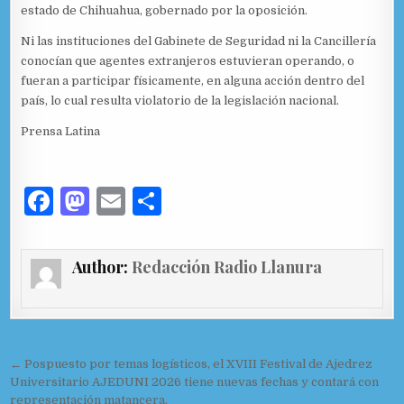
estado de Chihuahua, gobernado por la oposición.
Ni las instituciones del Gabinete de Seguridad ni la Cancillería
conocían que agentes extranjeros estuvieran operando, o
fueran a participar físicamente, en alguna acción dentro del
país, lo cual resulta violatorio de la legislación nacional.
Prensa Latina
F
M
E
C
a
as
m
o
c
to
ai
m
Author:
Redacción Radio Llanura
e
d
l
p
b
o
ar
o
n
ti
Navegación de entradas
o
r
← Pospuesto por temas logísticos, el XVIII Festival de Ajedrez
Universitario AJEDUNI 2026 tiene nuevas fechas y contará con
k
representación matancera.