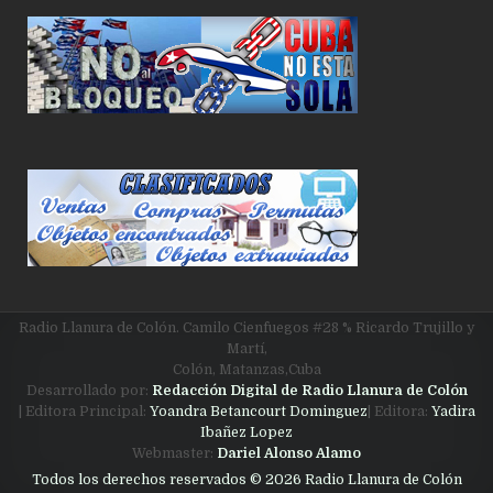
Radio Llanura de Colón. Camilo Cienfuegos #28 % Ricardo Trujillo y
Martí,
Colón, Matanzas,Cuba
Desarrollado por:
Redacción Digital de Radio Llanura de Colón
| Editora Principal:
Yoandra Betancourt Dominguez
| Editora:
Yadira
Ibañez Lopez
Webmaster:
Dariel Alonso Alamo
Todos los derechos reservados © 2026 Radio Llanura de Colón