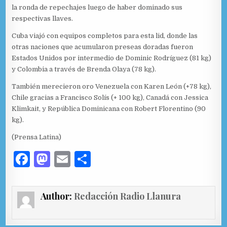
la ronda de repechajes luego de haber dominado sus
respectivas llaves.
Cuba viajó con equipos completos para esta lid, donde las
otras naciones que acumularon preseas doradas fueron
Estados Unidos por intermedio de Dominic Rodríguez (81 kg)
y Colombia a través de Brenda Olaya (78 kg).
También merecieron oro Venezuela con Karen León (+78 kg),
Chile gracias a Francisco Solís (+ 100 kg), Canadá con Jessica
Klimkait, y República Dominicana con Robert Florentino (90
kg).
(Prensa Latina)
F
M
E
C
a
as
m
o
c
to
ai
m
Author:
Redacción Radio Llanura
e
d
l
p
b
o
ar