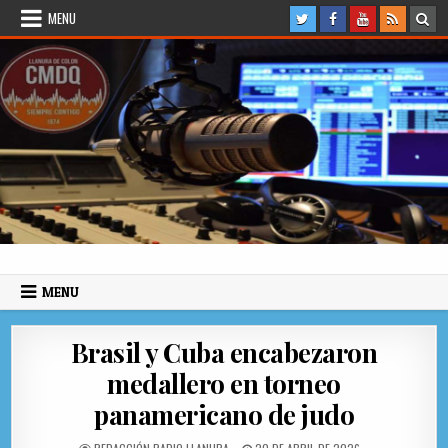
Skip to content
MENU
Radio Llanura de Colón
Sitio web de Noticias
MENU
Brasil y Cuba encabezaron
medallero en torneo
panamericano de judo
AUTHOR:
PUBLISHED DATE: