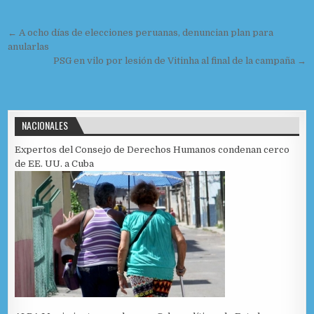
o
n
ti
Navegación de entradas
o
r
← A ocho días de elecciones peruanas, denuncian plan para
anularlas
k
PSG en vilo por lesión de Vitinha al final de la campaña →
NACIONALES
Expertos del Consejo de Derechos Humanos condenan cerco
de EE. UU. a Cuba