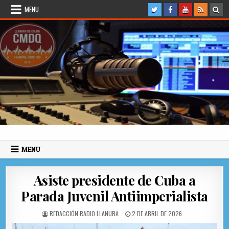
Skip to content
MENU
Radio Llanura de Colón
Sitio web de Noticias
MENU
Asiste presidente de Cuba a
Parada Juvenil Antiimperialista
AUTHOR:
PUBLISHED DATE:
REDACCIÓN RADIO LLANURA
2 DE ABRIL DE 2026