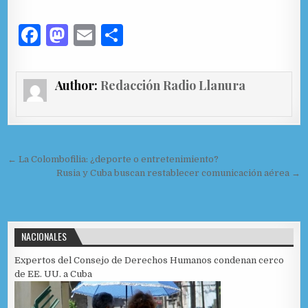
F
M
E
C
a
as
m
o
c
to
ai
m
Author:
Redacción Radio Llanura
e
d
l
p
b
o
ar
o
n
ti
Navegación de entradas
o
r
← La Colombofilia: ¿deporte o entretenimiento?
Rusia y Cuba buscan restablecer comunicación aérea →
k
NACIONALES
Expertos del Consejo de Derechos Humanos condenan cerco
de EE. UU. a Cuba