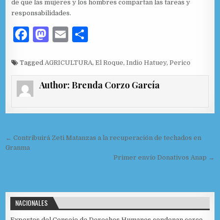
de que las mujeres y los hombres compartan las tareas y
responsabilidades.
F
M
E
C
a
as
m
o
c
to
ai
m
Tagged
AGRICULTURA
,
El Roque
,
Indio Hatuey
,
Perico
e
d
l
p
Author:
Brenda Corzo García
b
o
ar
o
n
ti
o
r
Navegación de entradas
← Contribuirá Zeti Matanzas a la recuperación de techados en
k
Granma
Primer envío Donativos Anap →
NACIONALES
Expertos del Consejo de Derechos Humanos condenan cerco