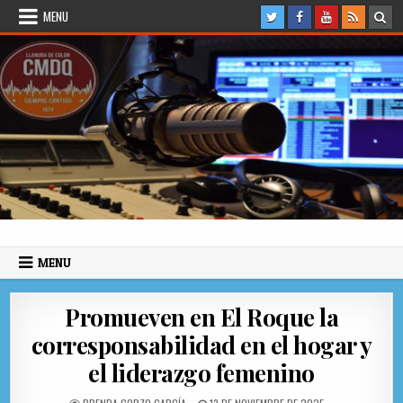
Skip to content
MENU
Radio Llanura de Colón
Sitio web de Noticias
MENU
Promueven en El Roque la
corresponsabilidad en el hogar y
el liderazgo femenino
AUTHOR:
PUBLISHED DATE: