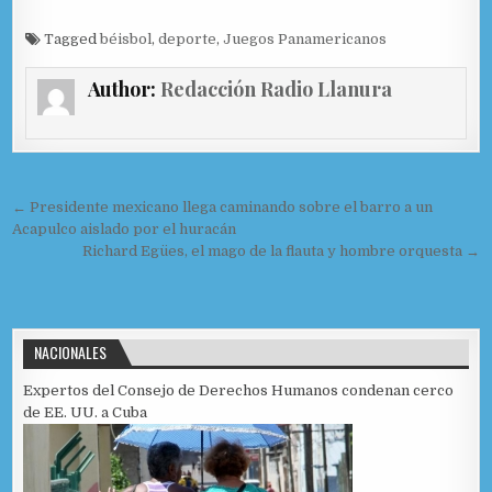
a
as
m
o
c
to
ai
m
Tagged
béisbol
,
deporte
,
Juegos Panamericanos
e
d
l
p
Author:
Redacción Radio Llanura
b
o
ar
o
n
ti
o
r
Navegación de entradas
← Presidente mexicano llega caminando sobre el barro a un
k
Acapulco aislado por el huracán
Richard Egües, el mago de la flauta y hombre orquesta →
NACIONALES
Expertos del Consejo de Derechos Humanos condenan cerco
de EE. UU. a Cuba