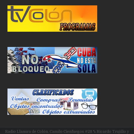
Radio Llanura de Colón. Camilo Cienfuegos #28 % Ricardo Trujillo y