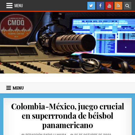
Skip to content
MENU
Radio Llanura de Colón
Sitio web de Noticias
MENU
Colombia-México, juego crucial
en superrronda de béisbol
panamericano
AUTHOR:
PUBLISHED DATE: