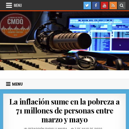
Skip to content
MENU
Radio Llanura de Colón
Sitio web de Noticias
MENU
La inflación sume en la pobreza a
71 millones de personas entre
marzo y mayo
AUTHOR:
PUBLISHED DATE: