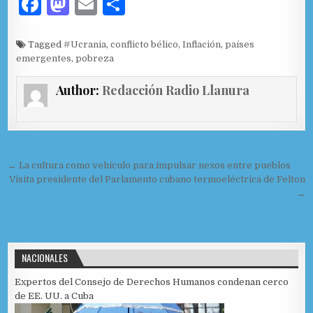
F
M
E
C
a
as
m
o
c
to
ai
m
Tagged
#Ucrania
,
conflicto bélico
,
Inflación
,
países
emergentes
,
pobreza
e
d
l
p
b
o
ar
Author:
Redacción Radio Llanura
o
n
ti
o
r
k
Navegación de entradas
← La cultura como vehículo para impulsar nexos entre pueblos
Visita presidente del Parlamento cubano termoeléctrica de Felton
→
NACIONALES
Expertos del Consejo de Derechos Humanos condenan cerco
de EE. UU. a Cuba