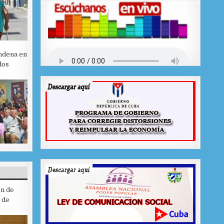
ndena en
dos
ón de
 de