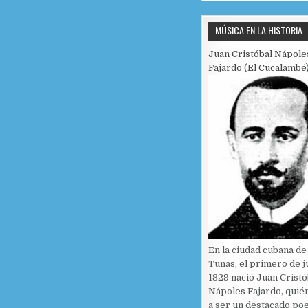
MÚSICA EN LA HISTORIA
Juan Cristóbal Nápole
Fajardo (El Cucalambé
En la ciudad cubana de
Tunas, el primero de j
1829 nació Juan Cristó
Nápoles Fajardo, quién
a ser un destacado po