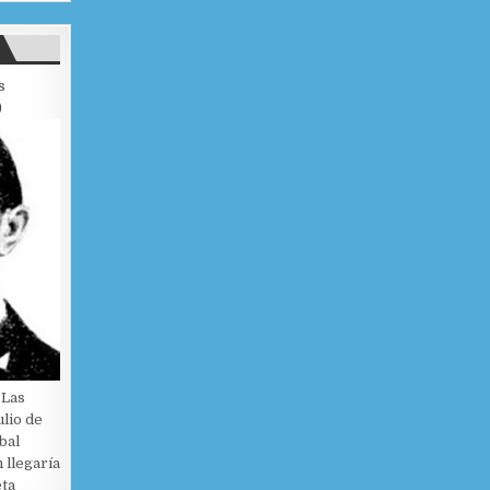
s
)
 Las
ulio de
bal
 llegaría
eta