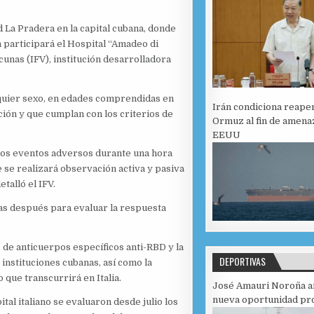
ud La Pradera en la capital cubana, donde
n participará el Hospital “Amadeo di
acunas (IFV), institución desarrolladora
lquier sexo, en edades comprendidas en
Irán condiciona reape
ción y que cumplan con los criterios de
Ormuz al fin de amena
EEUU
 los eventos adversos durante una hora
e se realizará observación activa y pasiva
talló el IFV.
as después para evaluar la respuesta
 de anticuerpos específicos anti-RBD y la
DEPORTIVAS
 instituciones cubanas, así como la
 que transcurrirá en Italia.
José Amauri Noroña a
nueva oportunidad pro
al italiano se evaluaron desde julio los