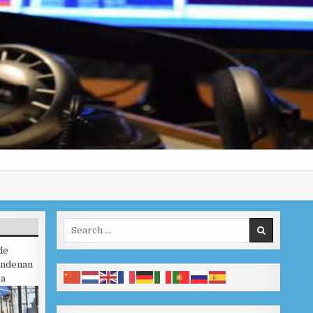
Search for:
de
ondenan
ba