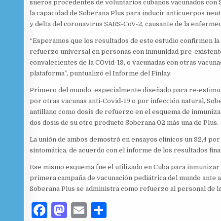
sueros procedentes de voluntarios cubanos vacunados con S
la capacidad de Soberana Plus para inducir anticuerpos neutra
y delta del coronavirus SARS-CoV-2, causante de la enferme
“Esperamos que los resultados de este estudio confirmen l
refuerzo universal en personas con inmunidad pre-existente,
convalecientes de la COvid-19, o vacunadas con otras vacun
plataforma”, puntualizó el Informe del Finlay.
Primero del mundo, especialmente diseñado para re-estimu
por otras vacunas anti-Covid-19 o por infección natural, Sobe
antillano como dosis de refuerzo en el esquema de inmunizac
dos dosis de su otro producto Soberana 02 más una de Plus.
La unión de ambos demostró en ensayos clínicos un 92,4 por 
sintomática, de acuerdo con el informe de los resultados fina
Ese mismo esquema fue el utilizado en Cuba para inmunizar a 
primera campaña de vacunación pediátrica del mundo ante a 
Soberana Plus se administra como refuerzo al personal de la s
F
M
E
C