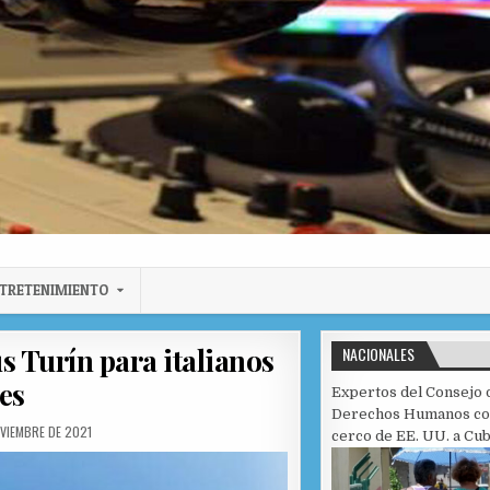
TRETENIMIENTO
s Turín para italianos
NACIONALES
es
Expertos del Consejo 
Derechos Humanos c
ED DATE:
OVIEMBRE DE 2021
cerco de EE. UU. a Cu