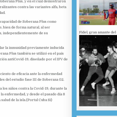
oberana Plus, y en el cual demostraron
lizantes contra las variantes alfa, beta
dad.
a capacidad de Soberana Plus como
 bien de forma natural, al ser
Fidel, gran amante del
as, independientemente de su
lar la inmunidad previamente inducida
rana Plus también se utilizó en el país
ión antiCovid-19, diseñado por el IFV de
ciento de eficacia ante la enfermedad
les del estudio fase III de Soberana 02.
los niños contra la Covid-19, durante la
la enfermedad, y desde el pasado día 8
alud de la isla.(Portal Cuba Sí)