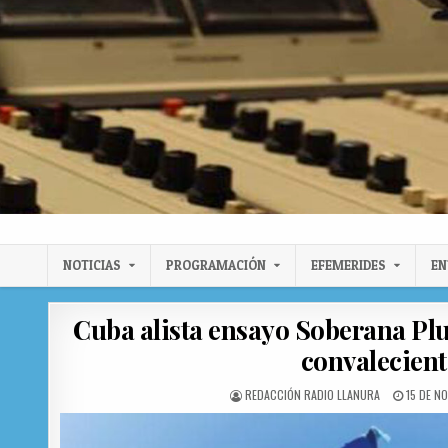
Radio Llanura de Colón
Sitio web de Noticias
NOTICIAS
PROGRAMACIÓN
EFEMERIDES
EN
Cuba alista ensayo Soberana Plu
convalecient
AUTHOR:
PUBLISH
REDACCIÓN RADIO LLANURA
15 DE N