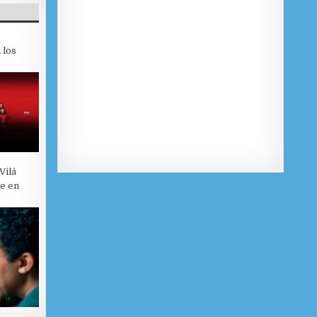
 los
Vilá
je en